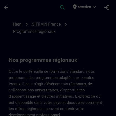
Hoppa till huvud innehåll
Sidan laddad
place
expand_more
arrow_back
search
login
Sweden
Programmes régionaux de SITRAIN France
chevron_right
chevron_right
Hem
SITRAIN France
Programmes régionaux
Nos programmes régionaux
Outre le portefeuille de formations standard, nous
proposons des programmes adaptés aux besoins
locaux. Il peut s'agir d'événements régionaux, de
collaborations universitaires, d'opportunités
d'apprentissage et d'autres initiatives. Explorez ce qui
est disponible dans votre pays et découvrez comment
les offres régionales peuvent soutenir votre
développement professionnel.