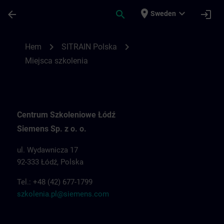
Hoppa till huvud innehåll
Sidan laddad
place
expand_more
arrow_back
search
login
Sweden
Miejsca szkolenia dla SITRAIN Polska | S
chevron_right
chevron_right
Hem
SITRAIN Polska
Miejsca szkolenia
Centrum Szkoleniowe Łódź
Siemens Sp. z o. o.
ul. Wydawnicza 17
92-333 Łódź, Polska
Tel.: +48 (42) 677-1799
szkolenia.pl@siemens.com