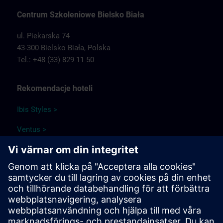
Centrum Szkoleniowe Bielsko Biała
ul. Piekarska 74
43-300 Bielsko Biała,
Polska
Tel.: +48 (33) 829 11 50
Rekomendacje hoteli
Ibis Styles >
Ventus >
Papuga Park Hotel >
Qubus Hotel >
Park Hotel Diament Bielsko-Biała >
Informacje o podróży