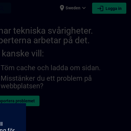
place
expand_more
login
earch
Sweden
Logga in
 har tekniska svårigheter.
perterna arbetar på det.
kanske vill:
Töm cache och ladda om sidan.
Misstänker du ett problem på
webbplatsen?
portera problemet