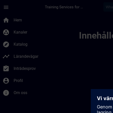
Hoppa till huvud innehåll
Sidan laddad
menu
Training Services for Digital Industries
Meer Informatie Voo
home
Hem
group_work
Kanaler
Innehålle
explore
Katalog
timeline
Lärandevägar
assignment_turned_in
Inträdesprov
account_circle
Profil
info
Om oss