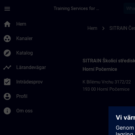
Hoppa till huvud innehåll
Sidan laddad
menu
Training Services for Digital Industries
Místa konání školen
home
Hem
chevron_right
Hem
SITRAIN Čes
group_work
Kanaler
explore
Katalog
SITRAIN Školicí středi
timeline
Lärandevägar
Horní Počernice
assignment_turned_in
Inträdesprov
K Bílému Vrchu 3172/22
193 00 Horní Počernice
account_circle
Profil
info
Om oss