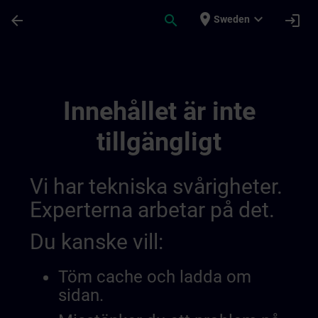
Hoppa till huvud innehåll
Sidan laddad
place
expand_more
arrow_back
search
login
Sweden
Lernreise Mit Kursen | SITRAIN
Innehållet är inte
tillgängligt
Vi har tekniska svårigheter.
Experterna arbetar på det.
Du kanske vill:
Töm cache och ladda om
sidan.