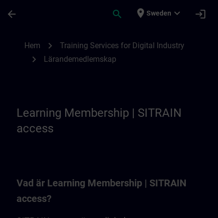
Hoppa till huvud innehåll
Sidan laddad
place
expand_more
arrow_back
search
login
Sweden
Learning Membership | SITRAIN
chevron_right
Hem
Training Services for Digital Industry
chevron_right
Lärandemedlemskap
Learning Membership | SITRAIN
access
Vad är Learning Membership | SITRAIN
access?