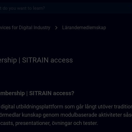
s
p | SITRAIN
chevron_right
vices for Digital Industry
Lärandemedlemskap
rship | SITRAIN access
embership | SITRAIN access?
igital utbildningsplattform som går långt utöver tradition
 förmedlar kunskap genom modulbaserade aktiviteter så
casts, presentationer, övningar och tester.