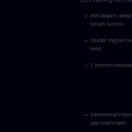
365 dagars obegrän
Sitrain Access
Studier dygnet ru
helst
2 timmars kostnads
Administratörskont
upp inlärningen