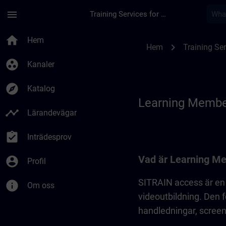
Hoppa till huvud innehåll
Sidan laddad
menu
Training Services for Digital Industries
Learning Membershi
home
Hem
chevron_right
Hem
Training Ser
group_work
Kanaler
explore
Katalog
Learning Membe
timeline
Lärandevägar
assignment_turned_in
Inträdesprov
Vad är Learning M
account_circle
Profil
SITRAIN access är en d
info
Om oss
videoutbildning. Den
handledningar, screen