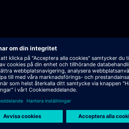
Play
Video
ership-abonnemang omfattar: