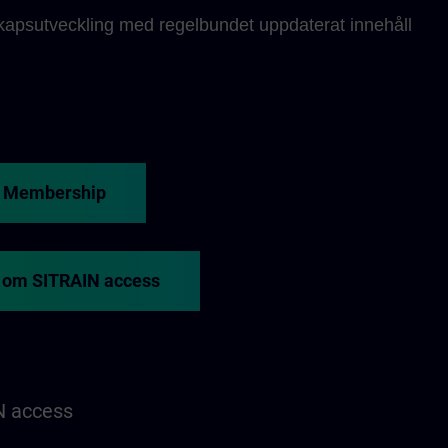
kapsutveckling med regelbundet uppdaterat innehåll
g Membership
 om SITRAIN access
N access