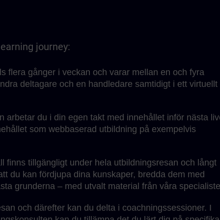
learning journey:
s flera gånger i veckan och varar mellan en och fyra
ndra deltagare och en handledare samtidigt i ett virtuellt
 arbetar du i din egen takt med innehållet inför nästa liv
nnehållet som webbaserad utbildning på exempelvis
finns tillgängligt under hela utbildningsresan och långt
r att du kan fördjupa dina kunskaper, bredda dem med
sta grunderna – med utvalt material från våra specialiste
san och därefter kan du delta i coachningssessioner. I
ngskonsulten kan du tillämpa det du lärt dig på specifika