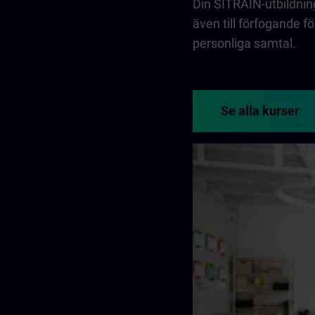
Din SITRAIN-utbildning
även till förfogande f
personliga samtal.
Se alla kurser