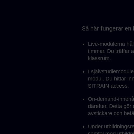
Så här fungerar en 
Live-modulerna håll
timmar. Du träffar a
klassrum.
I självstudiemodulen
modul. Du hittar i
SITRAIN access.
On-demand-innehåll 
därefter. Detta gö
avstickare och befä
Under utbildningsre
samtal med utbildni