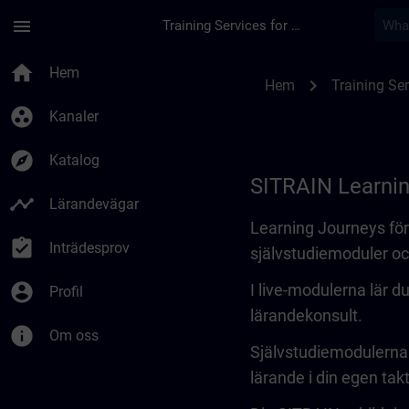
Hoppa till huvud innehåll
Sidan laddad
menu
Training Services for Digital Industries
Learning Journey | 
home
Hem
chevron_right
Hem
Training Ser
group_work
Kanaler
explore
Katalog
SITRAIN Learni
timeline
Lärandevägar
Learning Journeys fö
assignment_turned_in
Inträdesprov
självstudiemoduler oc
account_circle
I live-modulerna lär 
Profil
lärandekonsult.
info
Om oss
Självstudiemodulerna k
lärande i din egen takt