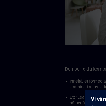
Den perfekta kombin
Innehållet förmedl
kombination av led
Ett "Learning Membe
på begäran ingår.