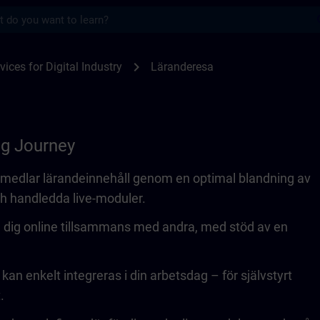
s
SITRAIN
chevron_right
vices for Digital Industry
Läranderesa
ng Journey
rmedlar lärandeinnehåll genom en optimal blandning av
h handledda live-moduler.
du dig online tillsammans med andra, med stöd av en
an enkelt integreras i din arbetsdag – för självstyrt
.