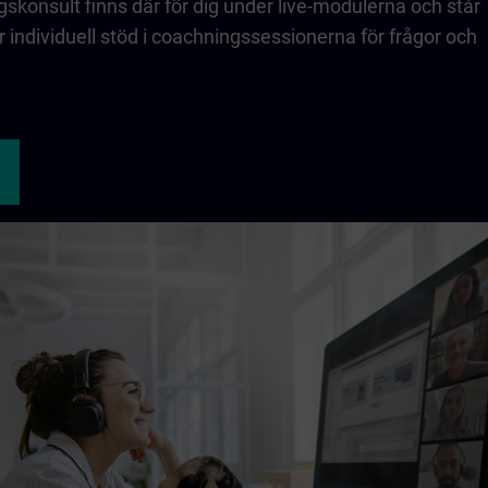
skonsult finns där för dig under live-modulerna och står
ör individuell stöd i coachningssessionerna för frågor och