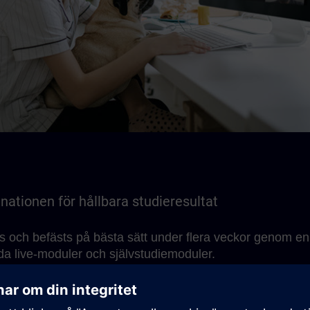
ationen för hållbara studieresultat
as och befästs på bästa sätt under flera veckor genom en
da live-moduler och självstudiemoduler.
rship" som ger tillgång till självstudiemoduler och inneh