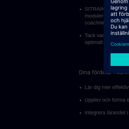
SITRAIN-utbildningsk
modulerna, men ock
coachningssession
Tack vare den modu
optimalt sätt i det 
Dina fördelar i kort
Lär dig mer effekti
Upplev och forma en
Integrera lärandet 