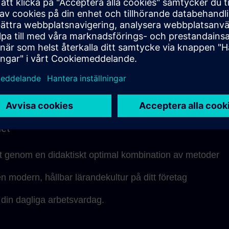
onsulten finns naturligtvis tillgänglig under live-
så för frågor och individuella samtal under
erna.
lära strukturen kan utbildningsenheterna integreras på e
dagliga arbetet och anpassas till din egen inlärningstakt.
het
vt genom en didaktiskt optimal kombination av metoder
 modern, hållbar lärandekultur på ditt företag
i din dagliga arbetsvardag.