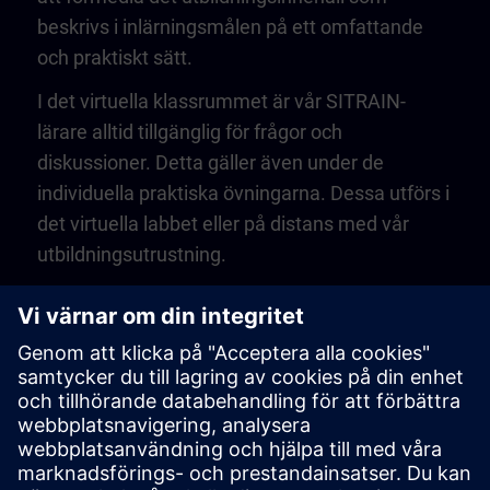
beskrivs i inlärningsmålen på ett omfattande
och praktiskt sätt.
I det virtuella klassrummet är vår SITRAIN-
lärare alltid tillgänglig för frågor och
diskussioner. Detta gäller även under de
individuella praktiska övningarna. Dessa utförs i
det virtuella labbet eller på distans med vår
utbildningsutrustning.
Play