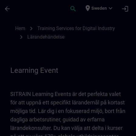
Hoppa till huvud innehåll
Sidan laddad
place
expand_more
arrow_back
search
login
Sweden
Learning Event | SITRAIN
chevron_right
Hem
Training Services for Digital Industry
chevron_right
Lärandehändelse
Learning Event
SITRAIN Learning Events är det perfekta valet
för att uppnå ett specifikt lärandemål på kortast
möjliga tid. Lär dig i en fokuserad miljö, bort från
dagliga arbetsrutiner, guidad av erfarna
lärandekonsulter. Du kan välja att delta i kurser