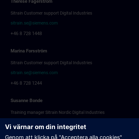
Therese Fagerström
Sitrain Customer support Digital Industries
sitrain.se@siemens.com
+46 8 728 1448
Marina Forsström
Sitrain Customer support Digital Industries
sitrain.se@siemens.com
+46 8 728 1244
Susanne Bonde
Training manager Sitrain Nordic Digital Industries
sitrain.se@siemens.com
+46 8 728 1570