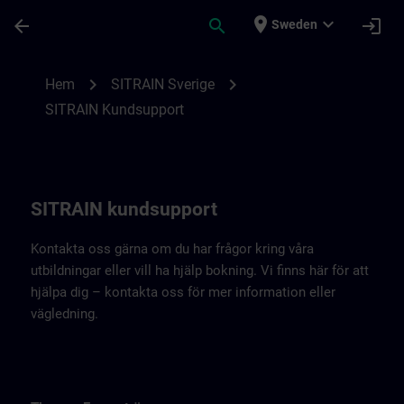
Hoppa till huvud innehåll
Sidan laddad
place
expand_more
arrow_back
search
login
Sweden
Kontaktuppgifter SITRAIN Sverige | SITRA
chevron_right
chevron_right
Hem
SITRAIN Sverige
SITRAIN Kundsupport
SITRAIN kundsupport
Kontakta oss gärna om du har frågor kring våra
utbildningar eller vill ha hjälp bokning. Vi finns här för att
hjälpa dig – kontakta oss för mer information eller
vägledning.