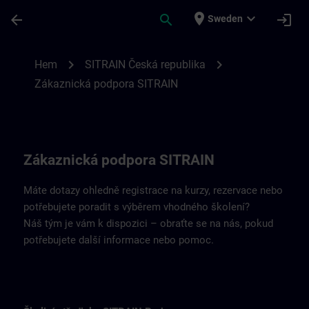
Hoppa till huvud innehåll
Sidan laddad
place
expand_more
arrow_back
search
login
Sweden
Kontaktní údaje SITRAIN Česká republika 
chevron_right
chevron_right
Hem
SITRAIN Česká republika
Zákaznická podpora SITRAIN
Zákaznická podpora SITRAIN
Máte dotazy ohledně registrace na kurzy, rezervace nebo
potřebujete poradit s výběrem vhodného školení?
Náš tým je vám k dispozici – obraťte se na nás, pokud
potřebujete další informace nebo pomoc.