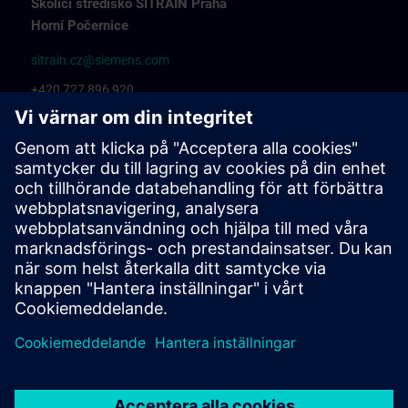
Školicí středisko SITRAIN Praha
Horní Počernice
sitrain.cz@siemens.com
+420 727 896 920