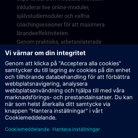
inkluderar live online-moduler,
självstudiemoduler och valfria
coachingsessioner för att maximera
lärandeeffektiviteten.
Genom praktiska, arbetsrelaterade
övningar i en virtuell miljö utvecklar du
färdigheter som direkt kan tillämpas i ditt
dagliga arbete. Lärandet fortsätter efter
utbildningen med ett års medlemskap på
vår digitala lärplattform SITRAIN access.
Översikt