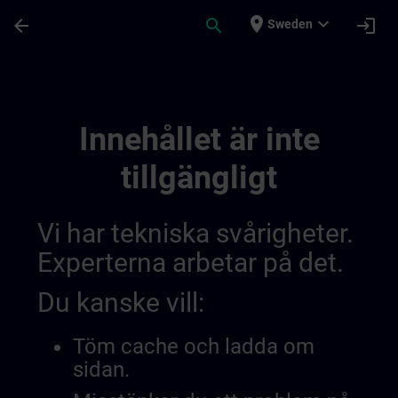
Hoppa till huvud innehåll
Sidan laddad
place
expand_more
arrow_back
search
login
Sweden
General Terms And Conditions For United
Innehållet är inte
tillgängligt
Vi har tekniska svårigheter.
Experterna arbetar på det.
Du kanske vill:
Töm cache och ladda om
sidan.