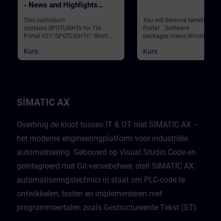
- News and Highlights
(Curriculum)
This curriculum
You will become familiar wit
contains SPOTLIGHTs for TIA
Portal ...Software
Portal V21."SPOTLIGHTs": Short
packages.Views.Window
(not fully-fledged) courses
arrangements.Programming
Kurs
Kurs
consisting of fewer activities and
languages.Settings.Help and
usually highlight a single
search functions. Validation
function.This curriculum shows
Portal
individual and new functionalities
of TIA Portal V21.
SIMATIC AX
Overbrug de kloof tussen IT & OT met SIMATIC AX –
het moderne engineeringplatform voor industriële
automatisering. Gebouwd op Visual Studio Code en
geïntegreerd met Git-versiebeheer, stelt SIMATIC AX
automatiseringstechnici in staat om PLC-code te
ontwikkelen, testen en implementeren met
programmeertalen zoals Gestructureerde Tekst (ST).