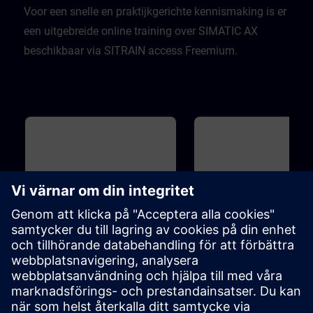
Voor een snelle en praktijkgerichte kennismaking is er
een uitgebreide online training over SIMATIC AX
beschikbaar via SITRAIN access Freemium.
Grundläggande
1h 5m
Grundläggande
SIMATIC AX Logic Control
Introduction to TIA Port
Engineering - Introduction to
modern PLC development
SIMATIC AX Logic Control
You will become familiar wit
Engineering is a new PLC Software
Portal ...Software
development environment for
packages.Views.Window
programming PLCs in a efficient
arrangements.Programming