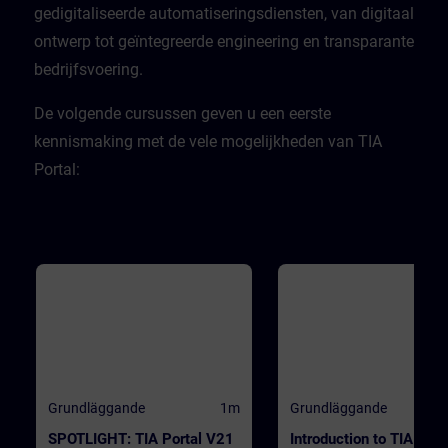
CPU. ValidityTIA Portal V20
gedigitaliseerde automatiseringsdiensten, van digitaal
ontwerp tot geïntegreerde engineering en transparante
bedrijfsvoering. ​
​De volgende cursussen geven u een eerste
kennismaking met de vele mogelijkheden van TIA
Portal:
Grundläggande
1m
Grundläggande
SPOTLIGHT: TIA Portal V21
Introduction to TIA Port