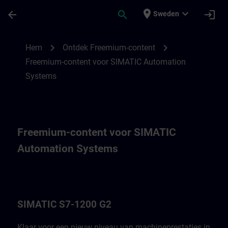
Hoppa till huvud innehåll
Sidan laddad
place
expand_more
arrow_back
search
login
Sweden
Fremium-content voor SIMATIC Automatio
chevron_right
chevron_right
Hem
Ontdek Freemium-content
Freemium-content voor SIMATIC Automation
Systems
Freemium-content voor SIMATIC
Automation Systems
SIMATIC S7-1200 G2
Klaar voor een nieuw niveau van machineprestaties in