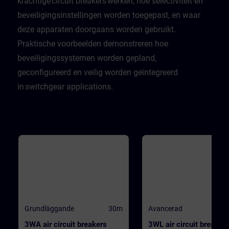
krachtige circuit breakers werken, hoe selectiviteit en
beveiligingsinstellingen worden toegepast, en waar
deze apparaten doorgaans worden gebruikt.
Praktische voorbeelden demonstreren hoe
beveiligingssystemen worden gepland,
geconfigureerd en veilig worden geïntegreerd
in switchgear applications.
Grundläggande
30m
Avancerad
3WA air circuit breakers
3WL air circuit breaker