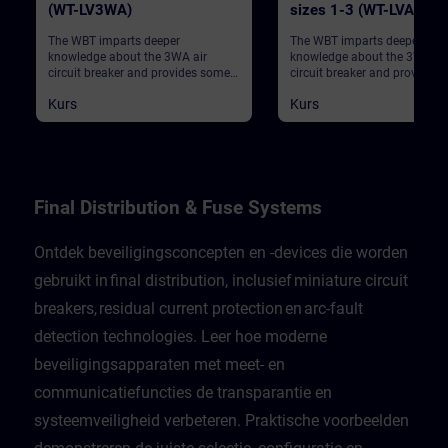
(WT-LV3WA)
sizes 1-3 (WT-LVA3WL
The WBT imparts deeper
The WBT imparts deeper
knowledge about the 3WA air
knowledge about the 3WL air
circuit breaker and provides some
circuit breaker and provides
general information.
general information.
Kurs
Kurs
Final Distribution & Fuse Systems
Ontdek beveiligingsconcepten en -devices die worden
gebruikt in final distribution, inclusief miniature circuit
breakers, residual current protection en arc-fault
detection technologies. Leer hoe moderne
beveiligingsapparaten met meet- en
communicatiefuncties de transparantie en
systeemveiligheid verbeteren. Praktische voorbeelden