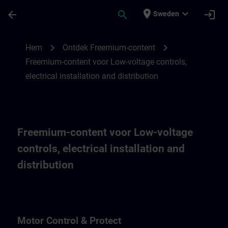
Hoppa till huvud innehåll
Sidan laddad
place
expand_more
arrow_back
search
login
Sweden
Freemium-content voor Low-voltage controls
chevron_right
chevron_right
Hem
Ontdek Freemium-content
Freemium-content voor Low-voltage controls,
electrical installation and distribution
Freemium-content voor Low-voltage
controls, electrical installation and
distribution
Motor Control & Protect