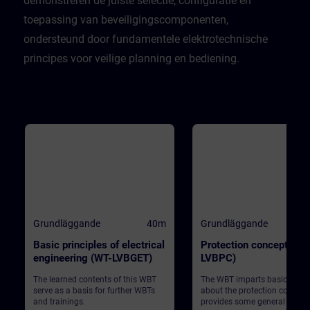
demonstreren de juiste selectie, configuratie en
toepassing van beveiligingscomponenten,
ondersteund door fundamentele elektrotechnische
principes voor veilige planning en bediening.
Grundläggande
40m
Grundläggande
Basic principles of electrical
Protection concept (WT
engineering (WT-LVBGET)
LVBPC)
The learned contents of this WBT
The WBT imparts basic know
serve as a basis for further WBTs
about the protection concept
and trainings.
provides some general infor