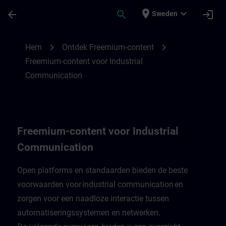
Hoppa till huvud innehåll
Sidan laddad
place
expand_more
arrow_back
search
login
Sweden
Freemium-content voor Industrial Commun
chevron_right
chevron_right
Hem
Ontdek Freemium-content
Freemium-content voor Industrial
Communication
Freemium-content voor Industrial
Communication
Open platforms en standaarden bieden de beste
voorwaarden voor industrial communication en
zorgen voor een naadloze interactie tussen
automatiseringssystemen en netwerken.