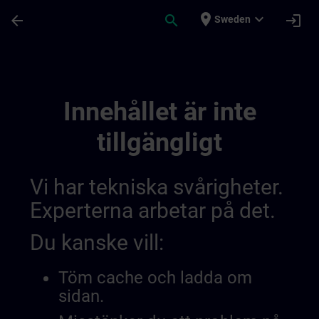
Hoppa till huvud innehåll
Sidan laddad
place
expand_more
arrow_back
search
login
Sweden
Channel En | SITRAIN
Innehållet är inte
tillgängligt
Vi har tekniska svårigheter.
Experterna arbetar på det.
Du kanske vill:
Töm cache och ladda om
sidan.