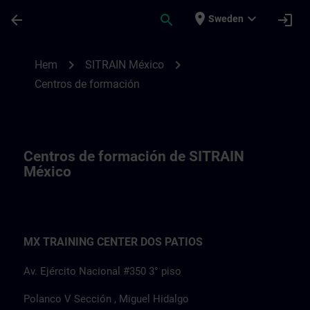
Hoppa till huvud innehåll
Sidan laddad
place
expand_more
arrow_back
search
login
Sweden
Centros de formación de SITRAIN México
chevron_right
chevron_right
Hem
SITRAIN México
Centros de formación
Centros de formación de SITRAIN
México
MX TRAINING CENTER DOS PATIOS
Av. Ejército Nacional #350 3° piso
Polanco V Sección , Miguel Hidalgo