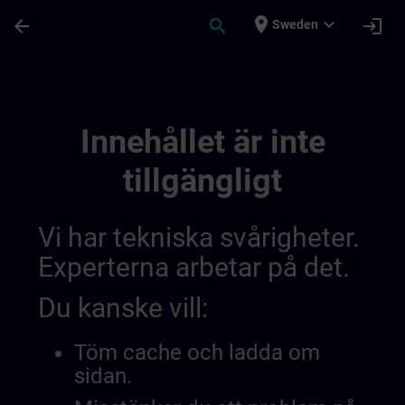
Hoppa till huvud innehåll
Sidan laddad
place
expand_more
arrow_back
search
login
Sweden
Alueelliset Tiedotuskanavat | SITRAIN
Innehållet är inte
tillgängligt
Vi har tekniska svårigheter.
Experterna arbetar på det.
Du kanske vill:
Töm cache och ladda om
sidan.