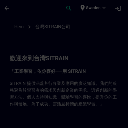
Hoppa till huvud innehåll
Sidan laddad
place
expand_more
arrow_back
search
login
Sweden
台灣SITRAIN公司 | SITRAIN
chevron_right
Hem
台灣SITRAIN公司
歡迎來到台灣SITRAIN
「工業學習，依你喜好——用 SITRAIN
SITRAIN 提供涵蓋各行各業及應用的廣泛知識。我們的服
務聚焦於學習者的需求與創新企業的需求。透過創新的學
習方法、個人支持與知識，體驗學習的喜悅，提升你的工
作與發展。為了成功、靈活且持續的產業學習。」