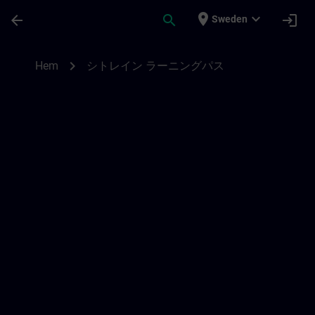
Hoppa till huvud innehåll
Sidan laddad
place
expand_more
arrow_back
search
login
Sweden
シトレイン ラーニングパス | SITRAIN
chevron_right
Hem
シトレイン ラーニングパス