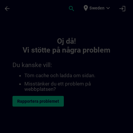
Hoppa till huvud innehåll
Sidan laddad
place
expand_more
arrow_back
search
login
Sweden
Toc | SITRAIN
Oj då!
Vi stötte på några problem
Du kanske vill:
Töm cache och ladda om sidan.
Misstänker du ett problem på
webbplatsen?
Rapportera problemet