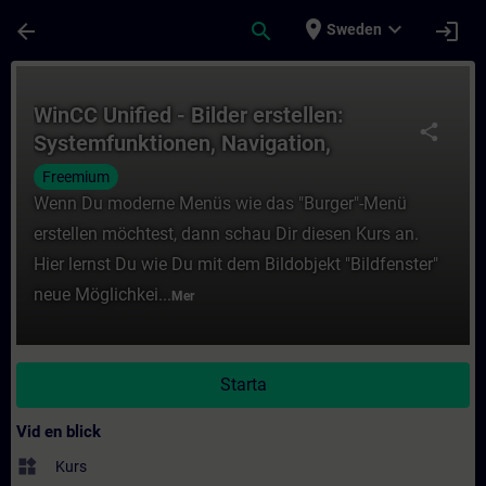
Hoppa till huvud innehåll
Sidan laddad
place
expand_more
arrow_back
search
login
Sweden
Kurs - WinCC Unified - Bilder erstellen: S
WinCC Unified - Bilder erstellen:
share
Systemfunktionen, Navigation,
Dynamisierung (V20)
Freemium
Wenn Du moderne Menüs wie das "Burger"-Menü
erstellen möchtest, dann schau Dir diesen Kurs an.
Hier lernst Du wie Du mit dem Bildobjekt "Bildfenster"
neue Möglichkei...
Mer
Starta
Vid en blick
widgets
Kurs