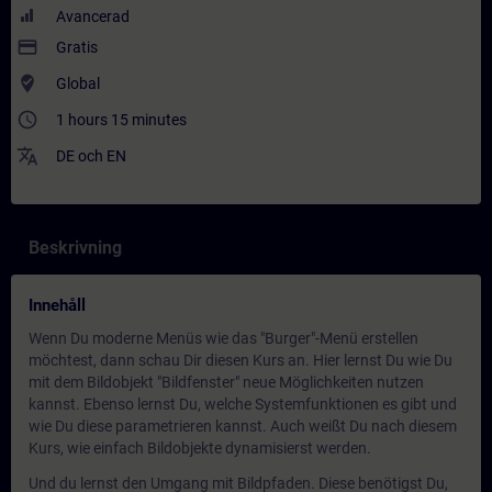
Avancerad
payment
Gratis
where_to_vote
Global
access_time
1 hours 15 minutes
translate
DE
och
EN
Beskrivning
Innehåll
Wenn Du moderne Menüs wie das "Burger"-Menü erstellen
möchtest, dann schau Dir diesen Kurs an. Hier lernst Du wie Du
mit dem Bildobjekt "Bildfenster" neue Möglichkeiten nutzen
kannst. Ebenso lernst Du, welche Systemfunktionen es gibt und
wie Du diese parametrieren kannst. Auch weißt Du nach diesem
Kurs, wie einfach Bildobjekte dynamisierst werden.
Und du lernst den Umgang mit Bildpfaden. Diese benötigst Du,