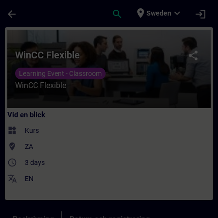
Hoppa till huvud innehåll
Sidan laddad
place
expand_more
arrow_back
search
login
Sweden
Kurs - WinCC Flexible - Utbildning - Utbild
WinCC Flexible
share
Learning Event - Classroom
WinCC Flexible
Vid en blick
widgets
Kurs
where_to_vote
ZA
access_time
3 days
translate
EN