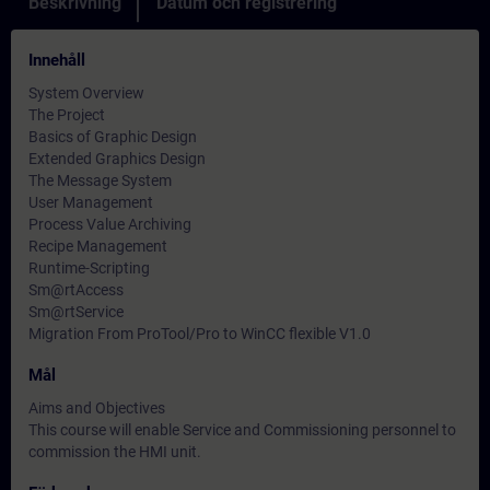
Beskrivning
Datum och registrering
Innehåll
System Overview
The Project
Basics of Graphic Design
Extended Graphics Design
The Message System
User Management
Process Value Archiving
Recipe Management
Runtime-Scripting
Sm@rtAccess
Sm@rtService
Migration From ProTool/Pro to WinCC flexible V1.0
Mål
Aims and Objectives
This course will enable Service and Commissioning personnel to
commission the HMI unit.