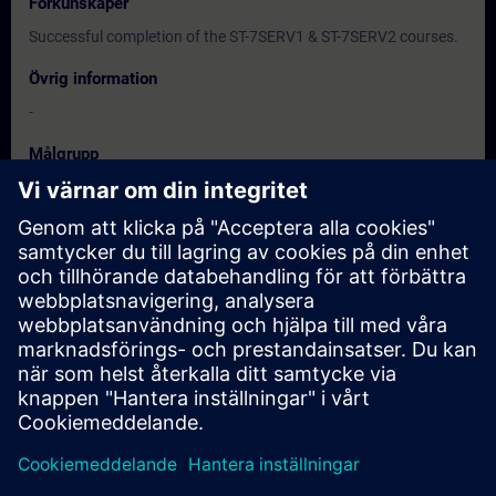
Förkunskaper
Successful completion of the ST-7SERV1 & ST-7SERV2 courses.
Övrig information
-
Målgrupp
-
Datum och registrering
För närvarande finns det inga tillgängliga
evenemang
Lägg till dig själv på kursförfrågningslistan så blir du meddelad
när nya datum blir tillgängliga.
Aktivera meddelandetjänst