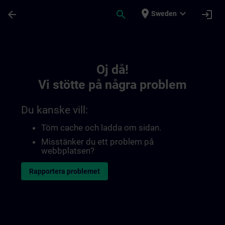
Hoppa till huvud innehåll
Sidan laddad
place
expand_more
arrow_back
search
login
Sweden
Toc | SITRAIN
Oj då!
Vi stötte på några problem
Du kanske vill:
Töm cache och ladda om sidan.
Misstänker du ett problem på
webbplatsen?
Rapportera problemet