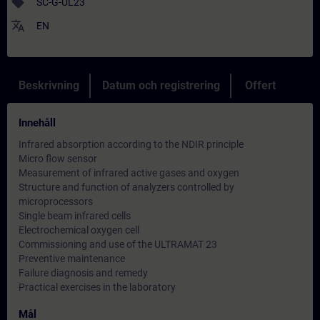
sell
SC-G-UL23
translate
EN
Beskrivning
Datum och registrering
Offert
Innehåll
Infrared absorption according to the NDIR principle
Micro flow sensor
Measurement of infrared active gases and oxygen
Structure and function of analyzers controlled by
microprocessors
Single beam infrared cells
Electrochemical oxygen cell
Commissioning and use of the ULTRAMAT 23
Preventive maintenance
Failure diagnosis and remedy
Practical exercises in the laboratory
Mål