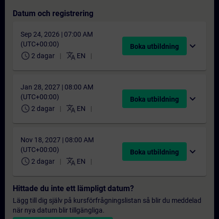
Datum och registrering
Sep 24, 2026 | 07:00 AM
(UTC+00:00)
expand_more
Boka utbildning
schedule
translate
2 dagar
EN
Jan 28, 2027 | 08:00 AM
(UTC+00:00)
expand_more
Boka utbildning
schedule
translate
2 dagar
EN
Nov 18, 2027 | 08:00 AM
(UTC+00:00)
expand_more
Boka utbildning
schedule
translate
2 dagar
EN
Hittade du inte ett lämpligt datum?
Lägg till dig själv på kursförfrågningslistan så blir du meddelad
när nya datum blir tillgängliga.