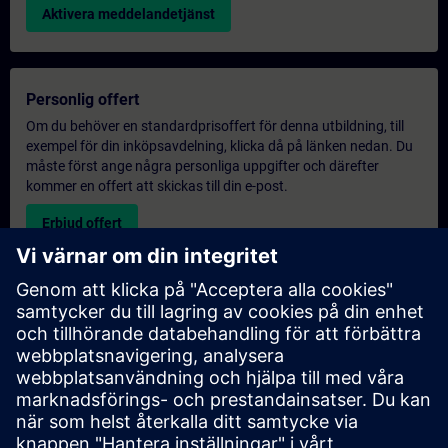
Aktivera meddelandetjänst
Personlig offert
Om du behöver en standardprisoffert för denna utbildning, till
exempel för din inköpsavdelning, klicka då på länken nedan. Du
måste först ange några personliga uppgifter och därefter
kommer en offert att skickas till din e-post.
Erbjud offert
Exklusiv utbildningsförfrågan
Vänligen fyll i förfrågningsformuläret nedan om du behöver en
offert för en exklusiv utbildningskurs antingen på plats, virtuellt
eller vid vårt SITRAIN utbildningscenter. Denna typ av förfrågan
passar för större grupper (6 och uppåt). Efter att du har angett
dina kontaktuppgifter och dina utbildningskrav, kommer du att
få en offert från oss.