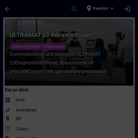
Hoppa till huvud innehåll
Sidan laddad
place
expand_more
arrow_back
search
login
Sweden
Kurs - ULTRAMAT 23 Advanced user - Utbild
ULTRAMAT 23 Advanced user
more_vert
Learning Event - Classroom
Commissioning and operation ULTRAMAT
23DiagnosticsInfrared absorptionNDIR
principleOxygen cell, gas sample preparation
Vid en blick
widgets
Kurs
Avancerad
where_to_vote
DE
access_time
2 days