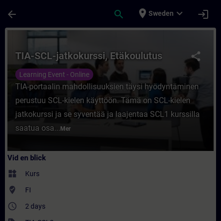
Hoppa till huvud innehåll
Sidan laddad
place
expand_more
arrow_back
search
login
Sweden
Kurs - TIA-SCL-jatkokurssi, Etäkoulutus - U
TIA-SCL-jatkokurssi, Etäkoulutus
share
Learning Event - Online
TIA-portaalin mahdollisuuksien täysi hyödyntäminen
perustuu SCL-kielen käyttöön. Tämä on SCL-kielen
jatkokurssi ja se syventää ja laajentaa SCL1 kurssilla
saatua osa...
Mer
Vid en blick
widgets
Kurs
where_to_vote
FI
access_time
2 days