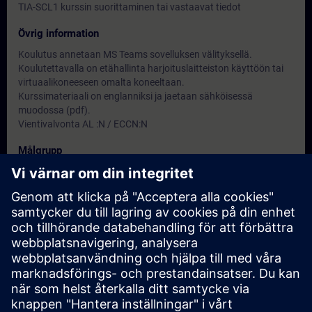
TIA-SCL1 kurssin suorittaminen tai vastaavat tiedot
Övrig information
Koulutus annetaan MS Teams sovelluksen välityksellä.
Koulutettavalla on etähallinta harjoituslaitteiston käyttöön tai
virtuaalikoneeseen omalta koneeltaan.
Kurssimateriaali on englanniksi ja jaetaan sähköisessä
muodossa (pdf).
Vientivalvonta AL :N / ECCN:N
Målgrupp
TIA-Projektien ohjelmoijat.
Datum och registrering
För närvarande finns det inga tillgängliga
evenemang
Lägg till dig själv på kursförfrågningslistan så blir du meddelad
när nya datum blir tillgängliga.