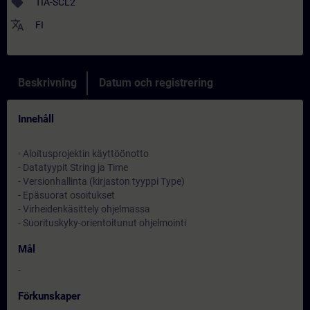
sell
TIA-SCL2
translate
FI
Beskrivning
Datum och registrering
Innehåll
- Aloitusprojektin käyttöönotto
- Datatyypit String ja Time
- Versionhallinta (kirjaston tyyppi Type)
- Epäsuorat osoitukset
- Virheidenkäsittely ohjelmassa
- Suorituskyky-orientoitunut ohjelmointi
Mål
-
Förkunskaper