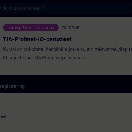
s
O-perusteet - Utbildning - Utbildning - Prof
Learning Event - Classroom
TIA-PROFI
TIA-Profinet-IO-perusteet
Kurssi on tarkoitettu henkilöille, jotka suunnittelevat tai ylläpit
IO-järjestelmiä TIA-Portal ympäristössä.
registrering
teet