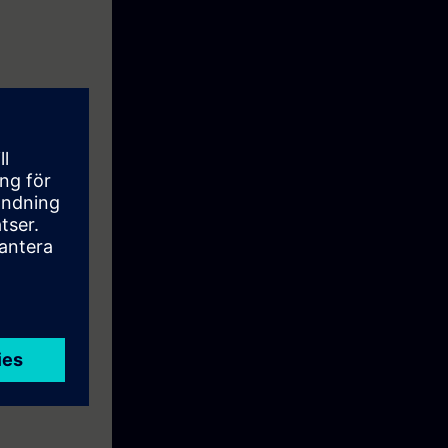
inä päivinä,
 mapin hintaan