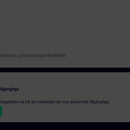
töönotto- ja kunnossapito-henkilöille.
illgängliga
gningslistan så blir du meddelad när nya datum blir tillgängliga.