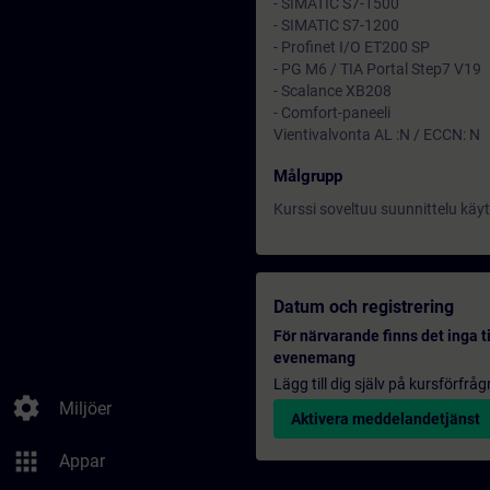
- SIMATIC S7-1500
- SIMATIC S7-1200
- Profinet I/O ET200 SP
- PG M6 / TIA Portal Step7 V19
- Scalance XB208
- Comfort-paneeli
Vientivalvonta AL :N / ECCN: N
Målgrupp
Kurssi soveltuu suunnittelu käyt
Datum och registrering
För närvarande finns det inga t
evenemang
Lägg till dig själv på kursförfrå
settings
Miljöer
Aktivera meddelandetjänst
apps
Appar