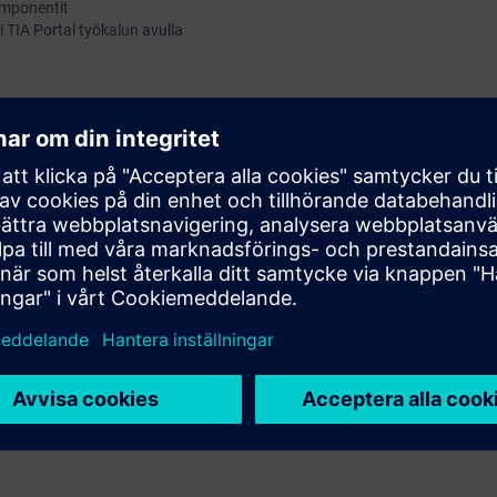
komponentit
i TIA Portal työkalun avulla
lla)
1500
-tuntemus.
rofinet ja Profinet WLAN kurssit järjestetään samoilla viikoilla peräkkäis
rofinet osaamistasi kerralla useammalla kurssilla.
ja jaetaan sähköisessä muodossa (pdf). Osallistuja voi tilata tulostetun