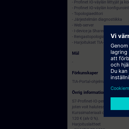
- Profinet IO-väylän liittyjät ja 
- Profinet IO-väylän konfiguroint
- Topologiaeditori
- Järjestelmän diagnostiikka
- Web-server
- I-device ja Shared device
- Rengastopologia (MRP-protoko
- Harjoitukset TIA-Portal ja S7-
Mål
-
Förkunskaper
TIA-Portal-ohjelman ja S7-1500
Övrig information
S7-Profinet-IO-peruskurssi, TIA-P
joten voit halutessi laajentaa p
Kurssimateriaali on englanniksi 
120 € (alv 0 %).
Harjoituslaitteet