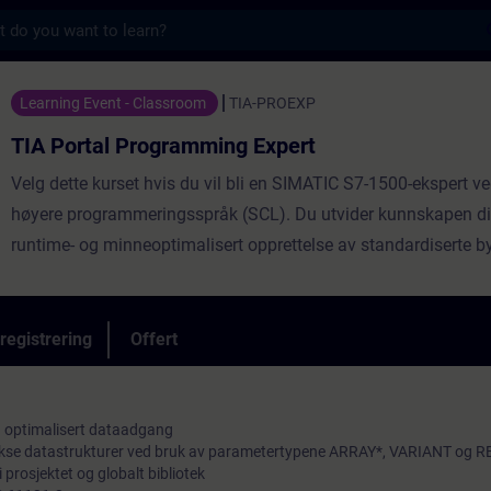
s
ogramming Expert - Utbildning - Utbildning 
Learning Event - Classroom
TIA-PROEXP
TIA Portal Programming Expert
Velg dette kurset hvis du vil bli en SIMATIC S7-1500-ekspert ve
høyere programmeringsspråk (SCL). Du utvider kunnskapen d
runtime- og minneoptimalisert opprettelse av standardiserte b
for et bedriftsbibliotek. Ved å bruke et praksisorientert øvelse
virtuell modell av en produksjonsanlegg, vil du utdype kunns
det høyere programmeringsspråket.
registrering
Offert
 optimalisert dataadgang
lekse datastrukturer ved bruk av parametertypene ARRAY*, VARIANT og 
 prosjektet og globalt bibliotek