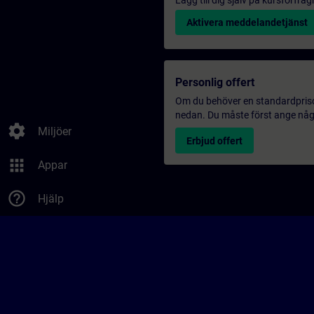
Lägg till dig själv på kursförfrå
Aktivera meddelandetjänst
Personlig offert
Om du behöver en standardprisoff
nedan. Du måste först ange några
settings
Miljöer
Erbjud offert
apps
Appar
help_outline
Hjälp