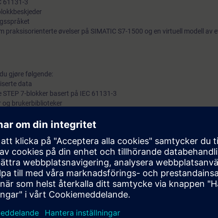
EC 61131-3
blokkbeskjeder
gsspråket
 praksisorienterte øvelser på SIMATIC S7-1500 og en virtuell modell av e
 du gjøre følgende:
iserte data
 STEP 7-blokker basert på IEC 61131-3
 og brukerbiblioteker
 programteknisk feilhåndtering og evaluering
 standarder
skap gjennom en rekke praksisorienterte øvelser i vårt virtuelle læringsmil
tuell modell av en produksjonsanlegg.
de
SIMATIC TIA Portal Programmering 2 for PLS (TIA-PRO2)
a S7 til TIA (TIA-SYSUP
og praktisk erfaring med å bruke kunnskapen.
 programmeringsspråk i henhold til kurset
SIMATIC S7-TIA Structured C
r
Online: SIMATIC S7-TIA Structured Control Language (SCL) (TIA-SCL1)
e
nline inngangstesten
for å sikre at det valgte kurset samsvarer med ditt