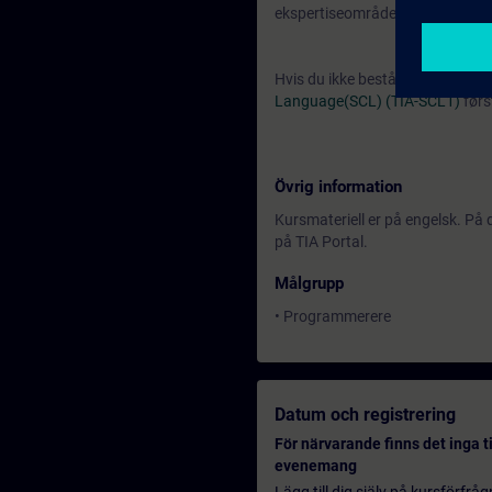
ekspertiseområde.
Hvis du ikke består denne testen
Language(SCL) (TIA-SCL1)
førs
Övrig information
Kursmateriell er på engelsk. P
på TIA Portal.
Målgrupp
• Programmerere
Datum och registrering
För närvarande finns det inga t
evenemang