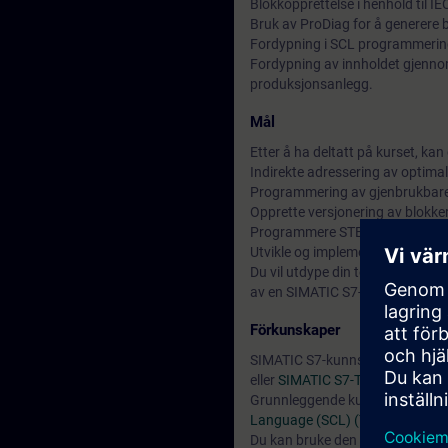
Blokkopprettelse i henhold til I
Bruk av ProDiag for å generere 
Fordypning i SCL programmerin
Fordypning av innholdet gjennom
produksjonsanlegg.
Mål
Etter å ha deltatt på kurset, kan
Indirekte adressering av optimal
Programmering av gjenbrukbare
Opprette versjonering av blokker
Programmere STEP 7-blokker med
Utvikle og implementere interne
Du vil utdype din teoretiske kunn
av en SIMATIC S7-1500 og en vir
Förkunskaper
SIMATIC S7-kunnskap tilsvaren
eller
SIMATIC S7-TIA Migrering fr
Grunnleggende kunnskap om SCL
Language (SCL) (TIA-SCL1)
elle
Du kan bruke den tilgjengelige
o