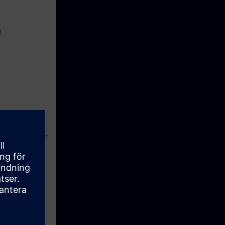
t
jø. Dette består
ontrol
r obligatorisk.