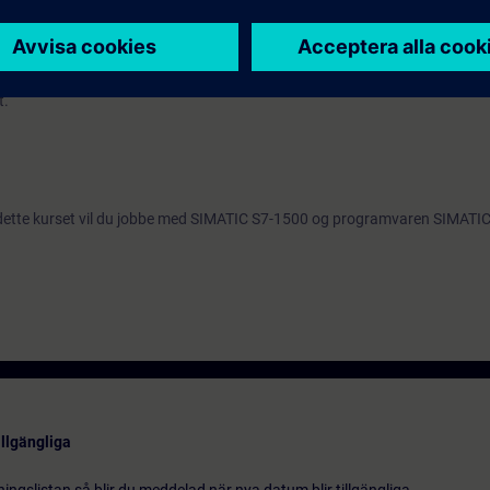
, anbefaler vi at du deltar på opplæringen
SIMATIC S7-TIA Structured Con
t.
å dette kurset vil du jobbe med SIMATIC S7-1500 og programvaren SIMATI
illgängliga