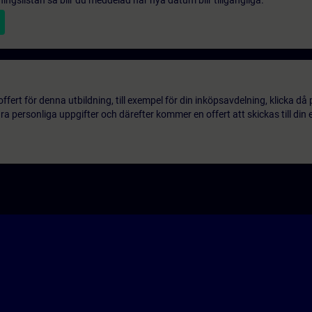
gningslistan så blir du meddelad när nya datum blir tillgängliga.
ert för denna utbildning, till exempel för din inköpsavdelning, klicka då
 personliga uppgifter och därefter kommer en offert att skickas till din 