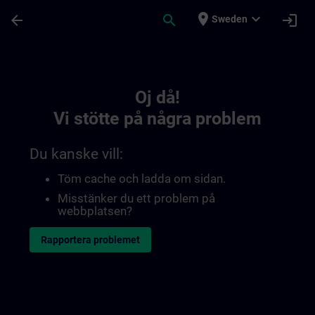
Hoppa till huvud innehåll
Sidan laddad
place
expand_more
arrow_back
search
login
Sweden
Toc | SITRAIN
Oj då!
Vi stötte på några problem
Du kanske vill:
Töm cache och ladda om sidan.
Misstänker du ett problem på
webbplatsen?
Rapportera problemet