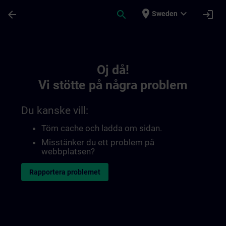
Hoppa till huvud innehåll
Sidan laddad
place
expand_more
arrow_back
search
login
Sweden
Toc | SITRAIN
Oj då!
Vi stötte på några problem
Du kanske vill:
Töm cache och ladda om sidan.
Misstänker du ett problem på
webbplatsen?
Rapportera problemet