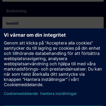
Beskrivning
Innehåll
Mit dem Lernen in der neuen digitalen Realität profitieren Sie von
der gewohnten Qualität unserer Präsenztrainings in
Kombination mit den Vorteilen des Onlinelernens. In den Online-
Trainings vermitteln Ihnen unsere Lernbegleiter in Live-
Theorievorträgen und praktischen Übungen vollumfänglich und
praxisnah die in den Lernzielen beschriebenen Trainingsinhalte.
Im virtuellen Klassenzimmer steht Ihnen der SITRAIN
Lernbegleiter jederzeit für Fragen, Erklärungen und
Fachgespräche zur Verfügung. Dies gilt auch während den
individuellen praktischen Übungen. Diese werden im Virtual Lab
oder remote an unseren Trainingsgeräten durchgeführt.