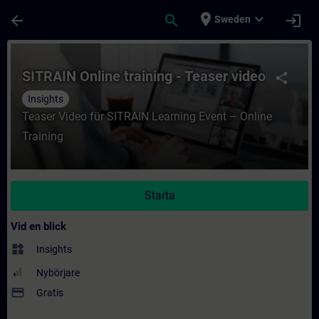
Hoppa till huvud innehåll
Sidan laddad
place
expand_more
arrow_back
search
login
Sweden
Kurs - SITRAIN Online training - Teaser vid
SITRAIN Online training - Teaser video
share
Insights
Teaser Video für SITRAIN Learning Event – Online
Training
Starta
Vid en blick
widgets
Insights
Nybörjare
payment
Gratis