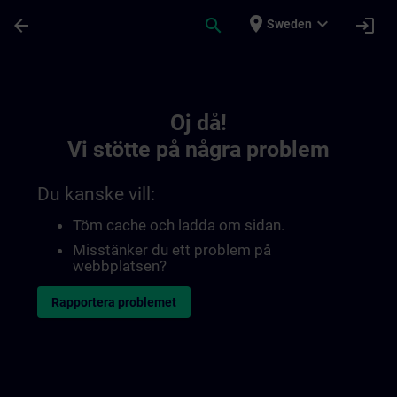
Hoppa till huvud innehåll
Sidan laddad
place
expand_more
arrow_back
search
login
Sweden
Toc | SITRAIN
Oj då!
Vi stötte på några problem
Du kanske vill:
Töm cache och ladda om sidan.
Misstänker du ett problem på
webbplatsen?
Rapportera problemet