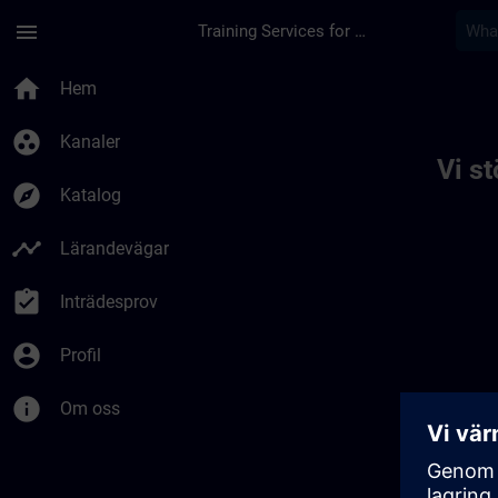
Hoppa till huvud innehåll
Sidan laddad
menu
Training Services for Digital Industries
Toc | SITRAIN
home
Hem
group_work
Kanaler
Vi s
explore
Katalog
timeline
Lärandevägar
assignment_turned_in
Inträdesprov
account_circle
Profil
info
Om oss