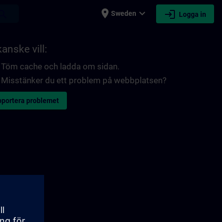
place
expand_more
login
earch
Sweden
Logga in
anske vill:
Töm cache och ladda om sidan.
Misstänker du ett problem på webbplatsen?
portera problemet