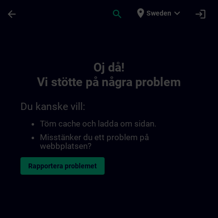
Hoppa till huvud innehåll
Sidan laddad
place
expand_more
arrow_back
search
login
Sweden
Toc | SITRAIN
Oj då!
Vi stötte på några problem
Du kanske vill:
Töm cache och ladda om sidan.
Misstänker du ett problem på
webbplatsen?
Rapportera problemet