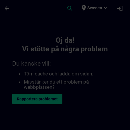
Hoppa till huvud innehåll
Sidan laddad
place
expand_more
arrow_back
search
login
Sweden
Toc | SITRAIN
Oj då!
Vi stötte på några problem
Du kanske vill:
Töm cache och ladda om sidan.
Misstänker du ett problem på
webbplatsen?
Rapportera problemet