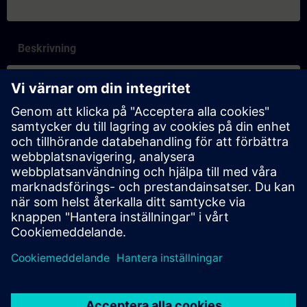
Beskrivning
Innehåll
SITRAIN – Características e diferenciação dos formatos de
aprendizagem