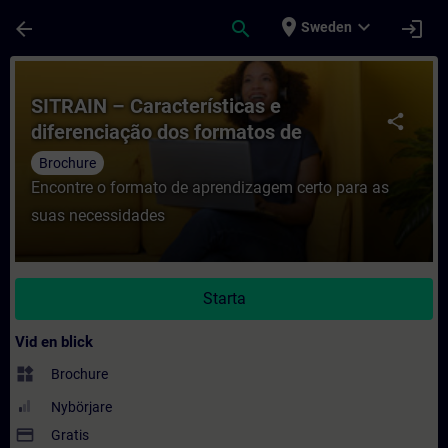
Hoppa till huvud innehåll
Sidan laddad
place
expand_more
arrow_back
search
login
Sweden
Kurs - SITRAIN – Características e difere
SITRAIN – Características e
share
diferenciação dos formatos de
aprendizagem
Brochure
Encontre o formato de aprendizagem certo para as
suas necessidades
Starta
Vid en blick
widgets
Brochure
Nybörjare
payment
Gratis