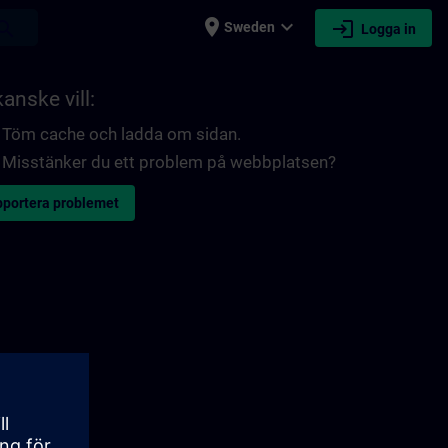
place
expand_more
login
earch
Sweden
Logga in
anske vill:
Töm cache och ladda om sidan.
Misstänker du ett problem på webbplatsen?
portera problemet