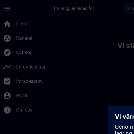
Hoppa till huvud innehåll
Sidan laddad
menu
Training Services for Digital Industries
Toc | SITRAIN
home
Hem
group_work
Kanaler
Vi s
explore
Katalog
timeline
Lärandevägar
assignment_turned_in
Inträdesprov
account_circle
Profil
info
Om oss