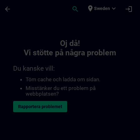
Hoppa till huvud innehåll
Sidan laddad
place
expand_more
arrow_back
search
login
Sweden
Toc | SITRAIN
Oj då!
Vi stötte på några problem
Du kanske vill:
Töm cache och ladda om sidan.
Misstänker du ett problem på
webbplatsen?
Rapportera problemet