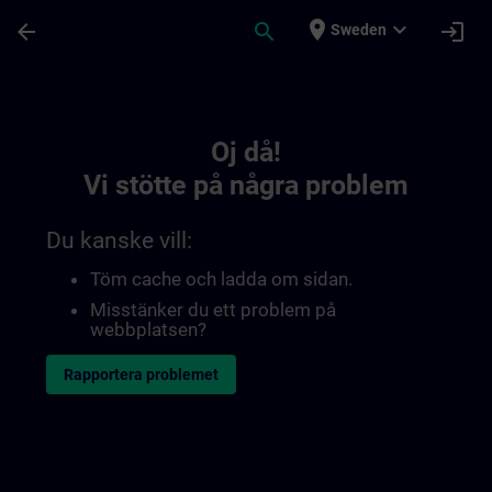
Hoppa till huvud innehåll
Sidan laddad
place
expand_more
arrow_back
search
login
Sweden
Toc | SITRAIN
Oj då!
Vi stötte på några problem
Du kanske vill:
Töm cache och ladda om sidan.
Misstänker du ett problem på
webbplatsen?
Rapportera problemet