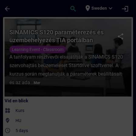
Hoppa till huvud innehåll
Sidan laddad
place
expand_more
arrow_back
search
login
Sweden
Kurs - SINAMICS S120 paraméterezés és üze
SINAMICS S120 paraméterezés és
share
üzembehelyezés TIA portálban
Learning Event - Classroom
A tanfolyam résztvevői elsajátítják a SINAMICS S120
szervohajtás beüzemelését Startdrive szoftverrel. A
kurzus során megtanulják a paraméterek beállításait
és az ada...
Mer
Vid en blick
widgets
Kurs
where_to_vote
HU
access_time
5 days