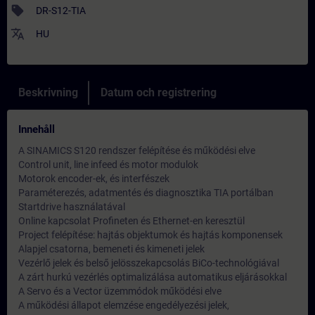
sell
DR-S12-TIA
translate
HU
Beskrivning
Datum och registrering
Innehåll
A SINAMICS S120 rendszer felépítése és működési elve
Control unit, line infeed és motor modulok
Motorok encoder-ek, és interfészek
Paraméterezés, adatmentés és diagnosztika TIA portálban
Startdrive használatával
Online kapcsolat Profineten és Ethernet-en keresztül
Project felépítése: hajtás objektumok és hajtás komponensek
Alapjel csatorna, bemeneti és kimeneti jelek
Vezérlő jelek és belső jelösszekapcsolás BiCo-technológiával
A zárt hurkú vezérlés optimalizálása automatikus eljárásokkal
A Servo és a Vector üzemmódok működési elve
A működési állapot elemzése engedélyezési jelek,