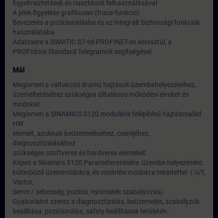
figyelmeztetések és riasztások felhasználásával
A jelek figyelése grafikusan (trace-funkció)
Bevezetés a pozícionálásba és az integrált biztonsági funkciók
használatába
Adatcsere a SIMATIC S7-tel PROFINET-en keresztül, a
PROFIdrive Standard Telegramok segítségével
Mål
Megismeri a váltakozó áramú hajtások üzembehelyezéséhez,
üzemeltetéséhez szükséges álltalános működési elveket és
módokat.
Megismeri a SINAMICS S120 moduláris felépítésű hajtáscsalád
HW
elemeit, azoknak beüzemeléséhez, cseréjéhez,
diagnosztizálásához
szükséges szoftveres és hardveres elemeket.
Képes a Sinamics S120 Paraméterezésére, üzembe helyezésére,
különböző üzemmódokra, és vezérlési módokra tekintettel. ( U/f,
Vector,
Servo / sebesség, pozíció, nyomaték szabályozás)
Gyakorlatot szerez a diagnosztizálás, beüzemelés, szabályzók
beállítása, pozícionálás, safety beállítások területén.