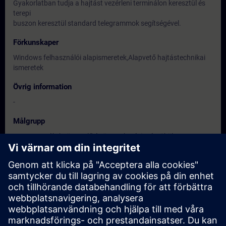
Gyakorlatban tudja a hajtást vezérleni terminálon keresztül és
terepi
buszon keresztül standard telegrammok segítségével.
Förkunskaper
Windows felhasználói alapismeretek,Alapvető hajtástechnikai
ismeretek
Övrig information
-
Målgrupp
Programozók, beüzemelő és üzemeltetési mérnökök,
karbantartó és szervizszakemberek.
Datum och registrering
För närvarande finns det inga tillgängliga
evenemang