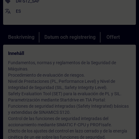
sell
DR-S12_SAF
translate
ES
Beskrivning
Datum och registrering
Offert
Innehåll
Fundamentos, normas y reglamentos de la Seguridad de
Máquinas.
Procedimiento de evaluación de riesgos.
Nivel de Prestaciones (PL, Performance Level) y Nivel de
Integridad de Seguridad (SIL, Safety Integrity Level).
Safety Evaluation Tool (SET) para la evaluación de PL y SIL.
Parametrización mediante Startdrive en TIA Portal:
Funciones de seguridad integradas (Safety Integrated) básicas
y extendidas de SINAMICS S120.
Control de las funciones de seguridad integradas del
accionamiento mediante SIMATIC F-CPU y PROFIsafe.
Efecto de los ajustes del control en lazo cerrado y de la energía
cinética de un eje sobre las funciones de seguridad.