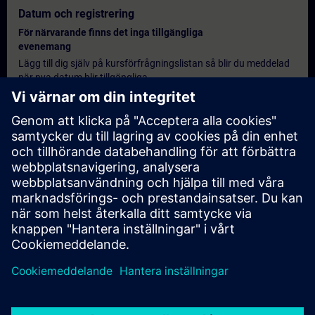
Datum och registrering
För närvarande finns det inga tillgängliga
evenemang
Lägg till dig själv på kursförfrågningslistan så blir du meddelad
när nya datum blir tillgängliga.
Aktivera meddelandetjänst
Personlig offert
Om du behöver en standardprisoffert för denna utbildning, till
exempel för din inköpsavdelning, klicka då på länken nedan. Du
måste först ange några personliga uppgifter och därefter
kommer en offert att skickas till din e-post.
Erbjud offert