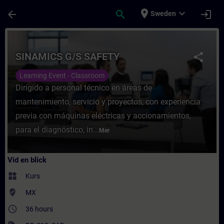
Hoppa till huvud innehåll
Sidan laddad
place
expand_more
arrow_back
search
login
Sweden
Kurs - SINAMICS G/S SAFETY - Utbildning -
SINAMICS G/S SAFETY
share
Learning Event - Classroom
Dirigido a personal técnico en áreas de
mantenimiento, servicio y proyectos, con experiencia
previa con máquinas eléctricas y accionamientos,
para el diagnóstico, in...
Mer
Vid en blick
widgets
Kurs
where_to_vote
MX
access_time
36 hours