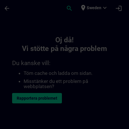
Hoppa till huvud innehåll
Sidan laddad
place
expand_more
arrow_back
search
login
Sweden
Toc | SITRAIN
Oj då!
Vi stötte på några problem
Du kanske vill:
Töm cache och ladda om sidan.
Misstänker du ett problem på
webbplatsen?
Rapportera problemet