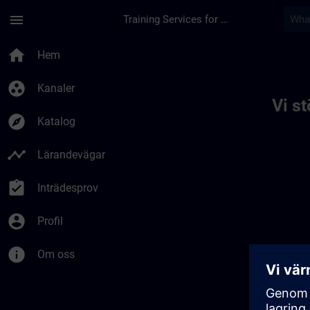
Hoppa till huvud innehåll
Sidan laddad
menu
Training Services for Digital Industries
Toc | SITRAIN
home
Hem
group_work
Kanaler
Vi s
explore
Katalog
timeline
Lärandevägar
assignment_turned_in
Inträdesprov
account_circle
Profil
info
Om oss