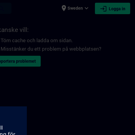
place
expand_more
login
earch
Sweden
Logga in
anske vill:
Töm cache och ladda om sidan.
Misstänker du ett problem på webbplatsen?
portera problemet