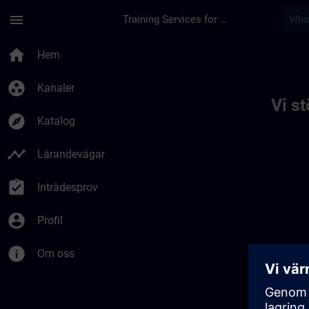
Hoppa till huvud innehåll
Sidan laddad
menu
Training Services for Digital Industries
Toc | SITRAIN
home
Hem
group_work
Kanaler
Vi s
explore
Katalog
timeline
Lärandevägar
assignment_turned_in
Inträdesprov
account_circle
Profil
info
Om oss