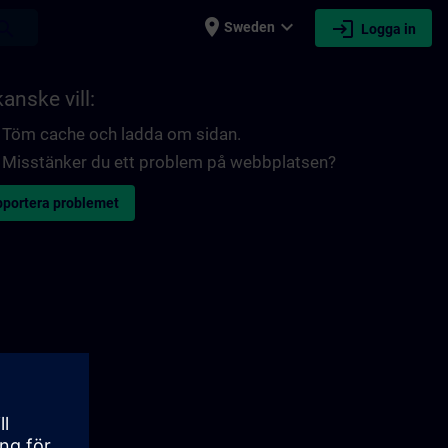
place
expand_more
login
earch
Sweden
Logga in
anske vill:
Töm cache och ladda om sidan.
Misstänker du ett problem på webbplatsen?
portera problemet