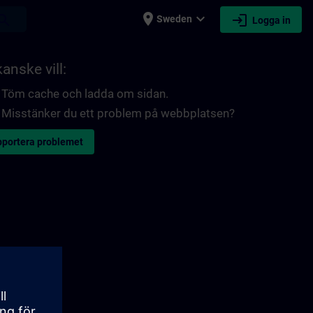
place
expand_more
login
earch
Sweden
Logga in
anske vill:
Töm cache och ladda om sidan.
Misstänker du ett problem på webbplatsen?
portera problemet