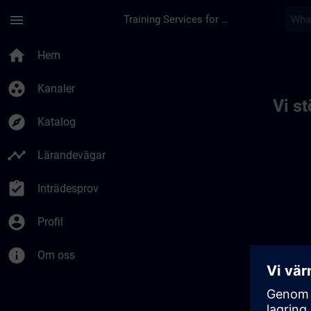
Hoppa till huvud innehåll
Sidan laddad
menu
Training Services for Digital Industries
Toc | SITRAIN
home
Hem
group_work
Kanaler
Vi s
explore
Katalog
timeline
Lärandevägar
assignment_turned_in
Inträdesprov
account_circle
Profil
info
Om oss