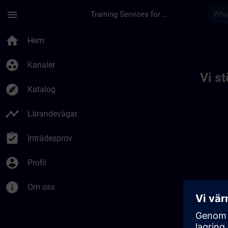
Hoppa till huvud innehåll
Sidan laddad
menu
Training Services for Digital Industries
Toc | SITRAIN
home
Hem
group_work
Kanaler
Vi s
explore
Katalog
timeline
Lärandevägar
assignment_turned_in
Inträdesprov
account_circle
Profil
info
Om oss