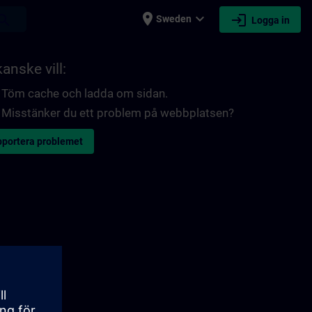
place
expand_more
login
earch
Sweden
Logga in
anske vill:
Töm cache och ladda om sidan.
Misstänker du ett problem på webbplatsen?
portera problemet