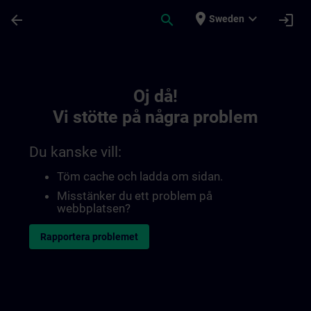
Hoppa till huvud innehåll
Sidan laddad
place
expand_more
arrow_back
search
login
Sweden
Toc | SITRAIN
Oj då!
Vi stötte på några problem
Du kanske vill:
Töm cache och ladda om sidan.
Misstänker du ett problem på
webbplatsen?
Rapportera problemet