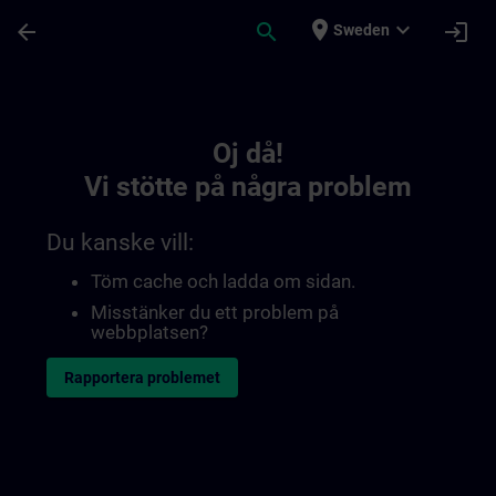
Hoppa till huvud innehåll
Sidan laddad
place
expand_more
arrow_back
search
login
Sweden
Toc | SITRAIN
Oj då!
Vi stötte på några problem
Du kanske vill:
Töm cache och ladda om sidan.
Misstänker du ett problem på
webbplatsen?
Rapportera problemet