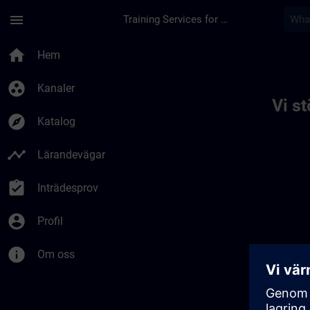
Hoppa till huvud innehåll
Sidan laddad
menu
Training Services for Digital Industries
Toc | SITRAIN
home
Hem
group_work
Kanaler
Vi s
explore
Katalog
timeline
Lärandevägar
assignment_turned_in
Inträdesprov
account_circle
Profil
info
Om oss