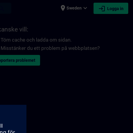
place
expand_more
login
earch
Sweden
Logga in
anske vill:
Töm cache och ladda om sidan.
Misstänker du ett problem på webbplatsen?
portera problemet